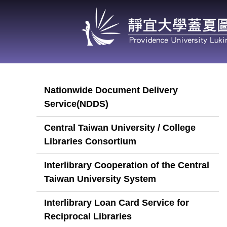
Jump
to
the
main
content
block
Nationwide Document Delivery
Service(NDDS)
Central Taiwan University / College
Libraries Consortium
Interlibrary Cooperation of the Central
Taiwan University System
Interlibrary Loan Card Service for
Reciprocal Libraries