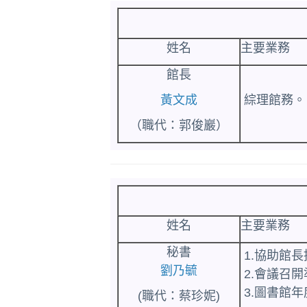
姓名
主要業務
館長
黃文成
綜理館務。
（職代：郭俊巖）
姓名
主要業務
秘書
1.協助館
劉乃毓
2.會議召
3.圖書館
(職代：蔡珍妮)