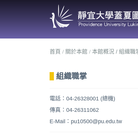
跳
到
主
要
內
容
首頁
/
關於本館
/
本館概況
/ 組織職
區
組織職掌
電話：04-26328001 (總機)
傳真：04-26311062
E-Mail：
pu10500@pu.edu.tw