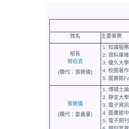
姓名
主要業務
1. 知識
組長
2. 資料
簡伯宜
3. 優久
4. 校園著
(職代：張婉儀)
5
.
圖書館F
1. 博碩
2.
靜宜大
張婉儀
3. 電子
4. 圖書
(職代：姜義臺)
5.
電子期
6. 期刊