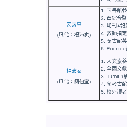
1. 圖書
2. 童綜合
姜義臺
3. 期刊&
4. 教師指
(職代：楊沛家)
5. 圖書
6. Endn
1.
人文素
2.
全國文
楊沛家
3.
Turni
(職代：簡伯宜)
4.
參考書
5. 校外讀