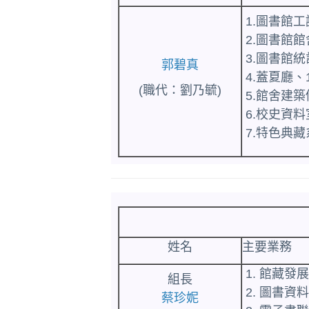
1.圖書館
2.圖書館
3.圖書館
郭碧真
4.蓋夏廳
(職代：劉乃毓)
5.館舍建
6.校史資
7.特色典
姓名
主要業務
1. 館藏
組長
2. 圖書
蔡珍妮