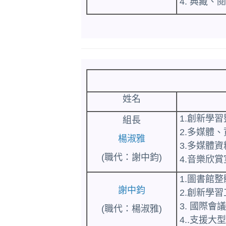
4. 典藏
姓名
1.創新學
組長
2.多媒體
楊淑雅
3.多媒體
(職代：謝中鈞)
4.音樂欣
1.圖書館
謝中鈞
2.創新學
3. 國際
(職代：楊淑雅)
4..支援