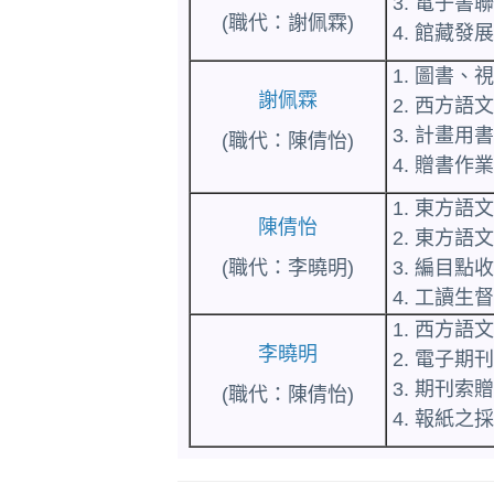
3. 電子書
(職代：謝佩霖)
4. 館藏
1. 圖書
謝佩霖
2. 西方
3. 計畫用
(職代：
陳倩怡
)
4. 贈書作
1. 東方
陳倩怡
2. 東方
(職代：李曉明)
3. 編目
4. 工讀生
1. 西方
李曉明
2. 電子
3. 期刊索
(職代：陳倩怡)
4. 報紙之