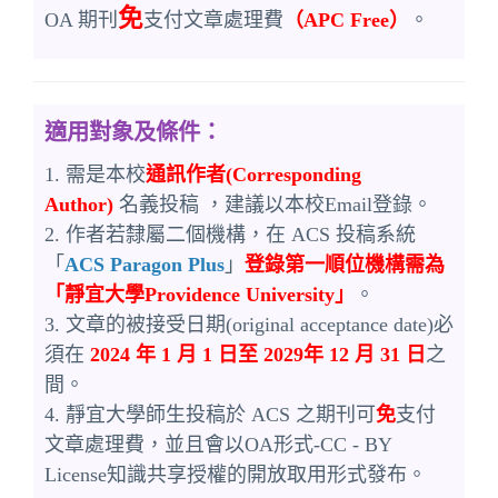
免
OA 期刊
支付文章處理費
（APC Free）
。
適用對象及條件：
1. 需是本校
通訊作者(Corresponding
Author)
名義投稿 ，建議以本校Email登錄。
2. 作者若隸屬二個機構，在 ACS 投稿系統
「
ACS Paragon Plus
」
登錄第一順位機構需為
「靜宜大學Providence University」
。
3. 文章的被接受日期(original acceptance date)必
須在
2024 年 1 月 1 日至 2029年 12 月 31 日
之
間。
4. 靜宜大學師生投稿於 ACS 之期刊可
免
支付
文章處理費，並且會以OA形式-CC - BY
License知識共享授權的開放取用形式發布。