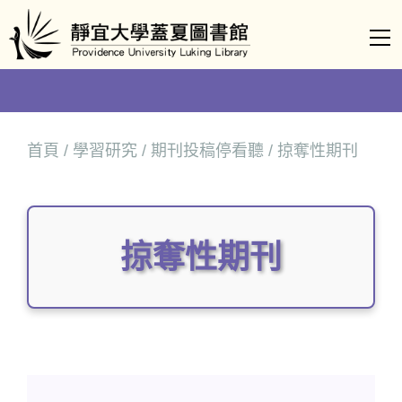
跳
到
主
要
內
容
首頁
/
學習研究
/
期刊投稿停看聽
/ 掠奪性期刊
區
掠奪性期刊